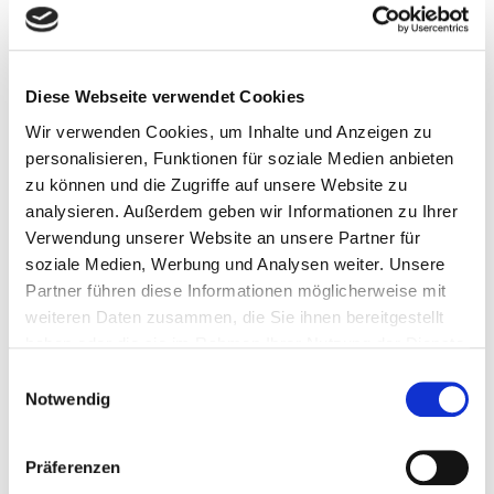
ist stets der jeweilige Betreiber der Seiten
bzw. der jeweilige Anbieter der Inhalte und
Informationen verantwortlich. Zum Zeitpunkt
der Verlinkung haben wir die verlinkten
Diese Webseite verwendet Cookies
Webseiten auf mögliche Rechtsverstöße
Wir verwenden Cookies, um Inhalte und Anzeigen zu
überprüft und konnten zu diesem Zeitpunkt
personalisieren, Funktionen für soziale Medien anbieten
keine rechtswidrigen Inhalte und
zu können und die Zugriffe auf unsere Website zu
Informationen erkennen. Ohne konkrete
analysieren. Außerdem geben wir Informationen zu Ihrer
Anhaltspunkte einer Rechtsverletzung ist
Verwendung unserer Website an unsere Partner für
eine fortlaufende inhaltliche Kontrolle der
soziale Medien, Werbung und Analysen weiter. Unsere
verlinkten Webseiten nicht zumutbar. Wenn
Partner führen diese Informationen möglicherweise mit
Rechtsverletzungen auf verlinkten
weiteren Daten zusammen, die Sie ihnen bereitgestellt
Webseiten bekanntwerden, ist es auch unser
haben oder die sie im Rahmen Ihrer Nutzung der Dienste
Anliegen, diese Links umgehend zu entfernen.
gesammelt haben. Sie geben Einwilligung zu unseren
Einwilligungsauswahl
Cookies, wenn Sie unsere Webseite weiterhin nutzen.
Notwendig
Urheberrecht
Präferenzen
Die von uns erstellten Werke, Inhalte und