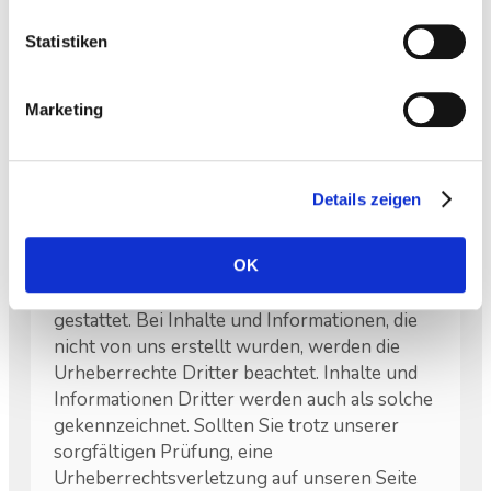
Informationen (Text, Bild und Ton) auf diesen
Seiten unterliegen dem deutschen
Statistiken
Urheberrechtsgesetz. Die Vervielfältigung,
Bearbeitung, Verarbeitung und jegliche
andere Art der Verwendung außerhalb der
Marketing
Grenzen des Urheberrechts, bedürfen der
schriftlichen Zustimmung des jeweiligen
Erstellers bzw. des jeweiligen Autors. Kopien,
Details zeigen
Downloads und Screenshots von einer
unserer Seiten, oder auch nur von Teilen
davon, ist nur für den privaten Gebrauch,
OK
nicht für den kommerziellen Gebrauch
gestattet. Bei Inhalte und Informationen, die
nicht von uns erstellt wurden, werden die
Urheberrechte Dritter beachtet. Inhalte und
Informationen Dritter werden auch als solche
gekennzeichnet. Sollten Sie trotz unserer
sorgfältigen Prüfung, eine
Urheberrechtsverletzung auf unseren Seite